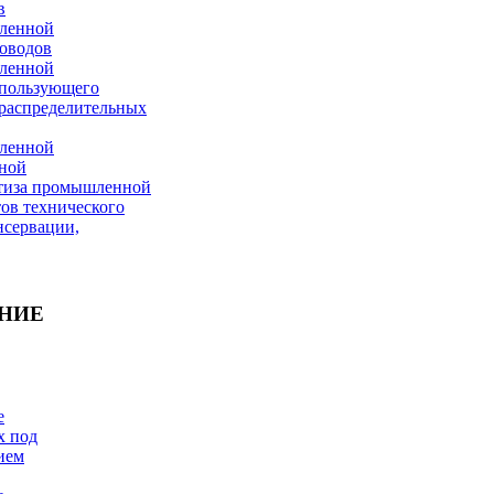
в
ленной
роводов
ленной
спользующего
ораспределительных
ленной
ьной
ртиза промышленной
тов технического
нсервации,
НИЕ
е
х под
ием