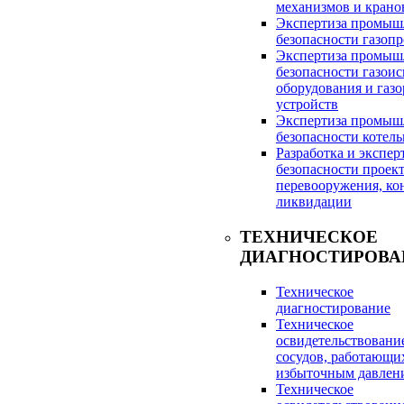
механизмов и крано
Экспертиза промыш
безопасности газоп
Экспертиза промыш
безопасности газои
оборудования и газ
устройств
Экспертиза промыш
безопасности котел
Разработка и экспе
безопасности проек
перевооружения, ко
ликвидации
ТЕХНИЧЕСКОЕ
ДИАГНОСТИРОВА
Техническое
диагностирование
Техническое
освидетельствовани
сосудов, работающи
избыточным давлен
Техническое