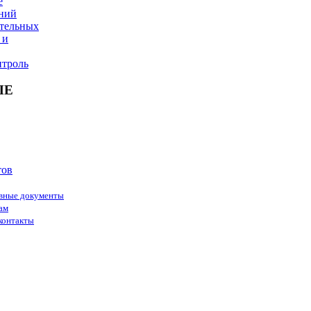
е
ний
ительных
 и
троль
ЫЕ
тов
вные документы
ам
контакты