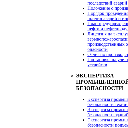
последствий авар
Положение о произв
Порядок проведения
причин аварий и ин
План предупреждени
нефти и нефтепрод
Лицензия на эксплу
взрывопожароопасн
производственных объ
опасности
Отчет по производс
Постановка на учет 
устройств
ЭКСПЕРТИЗА
ПРОМЫШЛЕННО
БЕЗОПАСНОСТИ
Экспертиза промыш
безопасности техни
Экспертиза промыш
безопасности здани
Экспертиза промыш
безопасности подъе