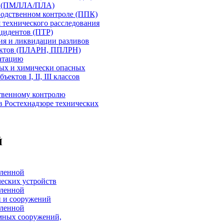
ий (ПМЛЛА/ПЛА)
одственном контроле (ППК)
 технического расследования
цидентов (ПТР)
я и ликвидации разливов
уктов (ПЛАРН, ППЛРН)
атацию
ых и химически опасных
ектов I, II, III классов
твенному контролю
в Ростехнадзоре технических
Й
ленной
ческих устройств
ленной
й и сооружений
ленной
мных сооружений,