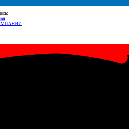
десь:
ная
ОМПАНИИ
и