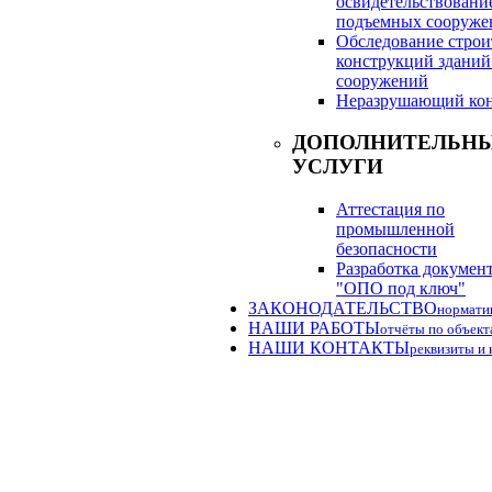
освидетельствовани
подъемных сооруже
Обследование стро
конструкций зданий
сооружений
Неразрушающий кон
ДОПОЛНИТЕЛЬН
УСЛУГИ
Аттестация по
промышленной
безопасности
Разработка докумен
"ОПО под ключ"
ЗАКОНОДАТЕЛЬСТВО
нормати
НАШИ РАБОТЫ
отчёты по объект
НАШИ КОНТАКТЫ
реквизиты и 