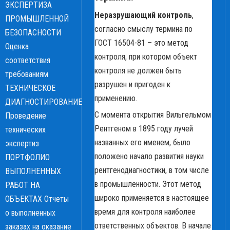
ЭКСПЕРТИЗА
Неразрушающий контроль
,
ПРОМЫШЛЕННОЙ
cогласно смыслу термина по
БЕЗОПАСНОСТИ
ГОСТ 16504-81 – это метод
Оценка
контроля, при котором объект
соответствия
контроля не должен быть
требованиям
разрушен и пригоден к
ТЕХНИЧЕСКОЕ
применению.
ДИАГНОСТИРОВАНИЕ
С момента открытия Вильгельмом
Проведение
Рентгеном в 1895 году лучей
технических
названных его именем, было
экспертиз
положено начало развития науки
ПОРТФОЛИО
рентгенодиагностики, в том числе
ВЫПОЛНЕННЫХ
в промышленности. Этот метод
РАБОТ НА
широко применяется в настоящее
ОБЪЕКТАХ
Отчеты
время для контроля наиболее
о выполненных
ответственных объектов. В начале
заказах на оказание