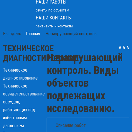
НАШИ РАБОТЫ
отчёты по объектам
НАШИ КОНТАКТЫ
реквизиты и контакты
Вы здесь:
Главная
Неразрушающий контроль
ТЕХНИЧЕСКОЕ
A
A
A
Неразрушающий
ДИАГНОСТИРОВАНИЕ
контроль. Виды
Техническое
диагностирование
объектов
Техническое
подлежащих
освидетельствование
сосудов,
исследованию.
работающих под
избыточным
Описание работ
давлением