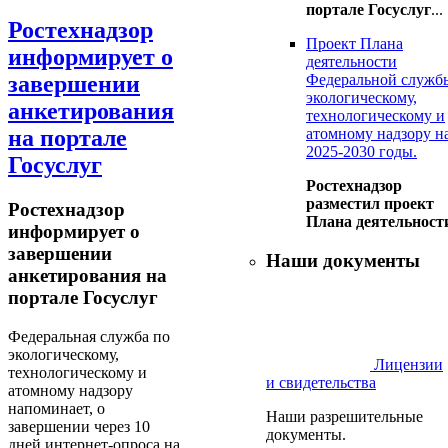
портале Госуслуг
...
Ростехнадзор
Проект Плана
информирует о
деятельности
завершении
Федеральной служб
экологическому,
анкетирования
технологическому и
на портале
атомному надзору н
2025-2030 годы.
Госуслуг
Ростехнадзор
разместил проект
Ростехнадзор
Плана деятельност
информирует о
завершении
Наши документы
анкетирования на
портале Госуслуг
Федеральная служба по
экологическому,
Лицензии
технологическому и
и свидетельства
атомному надзору
напоминает, о
Наши разрешительные
завершении через 10
документы.
дней интернет-опроса на