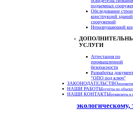
освидетельствовани
подъемных сооруже
Обследование стро
конструкций зданий
сооружений
Неразрушающий кон
ДОПОЛНИТЕЛЬН
УСЛУГИ
Аттестация по
промышленной
безопасности
Разработка докумен
"ОПО под ключ"
ЗАКОНОДАТЕЛЬСТВО
нормати
НАШИ РАБОТЫ
отчёты по объект
НАШИ КОНТАКТЫ
реквизиты и 
экологическому, 