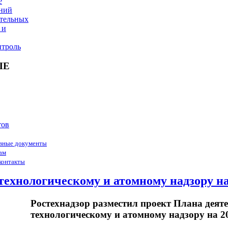
е
ний
ительных
 и
троль
ЫЕ
тов
вные документы
ам
контакты
технологическому и атомному надзору на
Ростехнадзор разместил проект Плана деят
технологическому и атомному надзору на 2