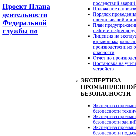
последствий авар
Проект Плана
Положение о произв
деятельности
Порядок проведения
причин аварий и ин
Федеральной
План предупреждени
службы по
нефти и нефтепрод
Лицензия на эксплу
взрывопожароопасн
производственных объ
опасности
Отчет по производс
Постановка на учет 
устройств
ЭКСПЕРТИЗА
ПРОМЫШЛЕННО
БЕЗОПАСНОСТИ
Экспертиза промыш
безопасности техни
Экспертиза промыш
безопасности здани
Экспертиза промыш
безопасности подъе