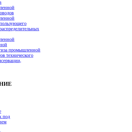
в
ленной
роводов
ленной
спользующего
ораспределительных
ленной
ьной
ртиза промышленной
тов технического
нсервации,
НИЕ
е
х под
ием