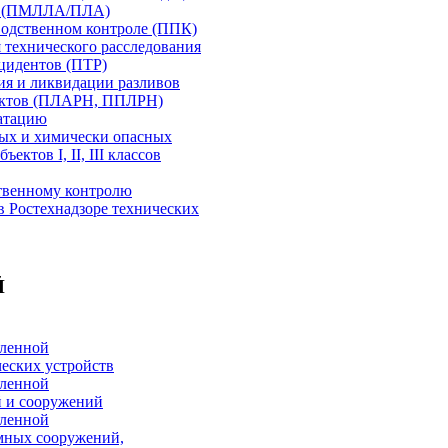
ий (ПМЛЛА/ПЛА)
одственном контроле (ППК)
 технического расследования
цидентов (ПТР)
я и ликвидации разливов
уктов (ПЛАРН, ППЛРН)
атацию
ых и химически опасных
ектов I, II, III классов
твенному контролю
в Ростехнадзоре технических
Й
ленной
ческих устройств
ленной
й и сооружений
ленной
мных сооружений,