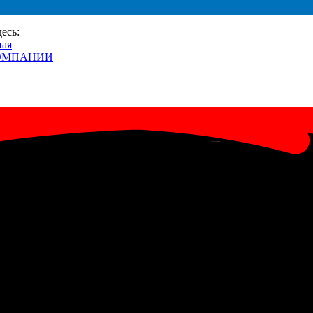
десь:
ная
ОМПАНИИ
и