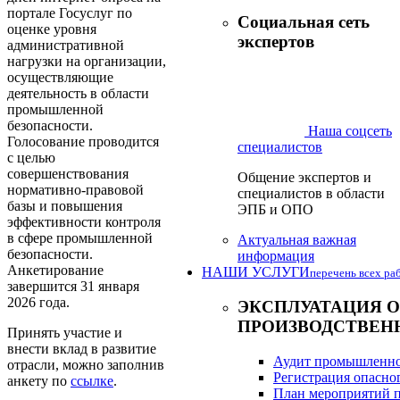
портале Госуслуг по
Социальная сеть
оценке уровня
экспертов
административной
нагрузки на организации,
осуществляющие
деятельность в области
промышленной
безопасности.
Наша соцсеть
Голосование проводится
специалистов
с целью
совершенствования
Общение экспертов и
нормативно-правовой
специалистов в области
базы и повышения
ЭПБ и ОПО
эффективности контроля
в сфере промышленной
Актуальная важная
безопасности.
информация
Анкетирование
НАШИ УСЛУГИ
перечень всех ра
завершится 31 января
2026 года.
ЭКСПЛУАТАЦИЯ 
ПРОИЗВОДСТВЕН
Принять участие и
внести вклад в развитие
Аудит промышленно
отрасли, можно заполнив
Регистрация опасно
анкету по
ссылке
.
План мероприятий п