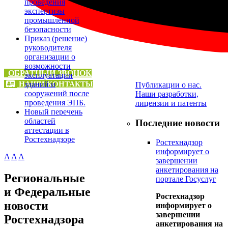
проведения
экспертизы
Научная
промышленной
деятельность
безопасности
Приказ (решение)
руководителя
организации о
возможности
ОБРАТНЫЙ ЗВОНОК
эксплуатации
НАШИ КОНТАКТЫ
зданий и
Публикации о нас.
сооружений после
Наши разработки,
проведения ЭПБ.
лицензии и патенты
Новый перечень
областей
Последние новости
аттестации в
Ростехнадзоре
Ростехнадзор
информирует о
A
A
A
завершении
анкетирования на
Региональные
портале Госуслуг
и Федеральные
Ростехнадзор
новости
информирует о
завершении
Ростехнадзора
анкетирования на