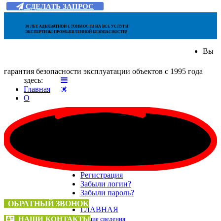
СДЕЛАТЬ ЗАПРОС
30 ЛЕТ АДЕКВАТНОЙ СТОИМОСТИ НА ВСЕ УСЛУГИ
ЭКСПЕРТИЗЫ ПРОМЫШЛЕННОЙ БЕЗОПАСНОСТИ!
Вы
гарантия безопасности эксплуатации объектов с 1995 года
здесь:
НАШ ТЕЛЕФОН:
Главная
О
+7 (495) 136-66-04
Логин
Пароль
Запомнить меня
Войти
Регистрация
Забыли логин?
Забыли пароль?
ОБРАТНЫЙ ЗВОНОК
ГЛАВНАЯ
НАШИ КОНТАКТЫ
общие сведения